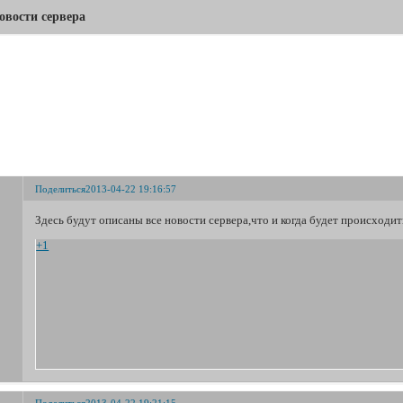
овости сервера
Новости сервера
Поделиться
2013-04-22 19:16:57
Здесь будут описаны все новости сервера,что и когда будет происходит
+1
Поделиться
2013-04-22 19:21:15